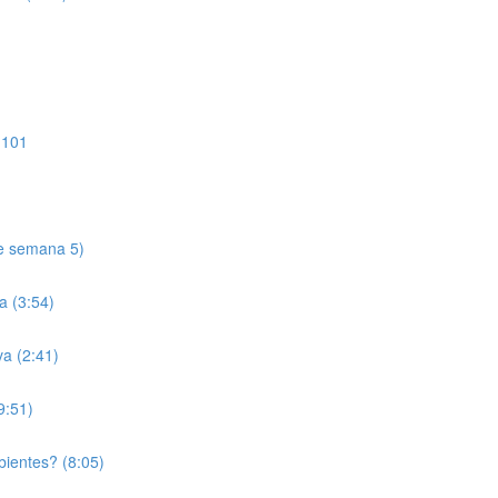
 101
de semana 5)
a (3:54)
va (2:41)
9:51)
bientes? (8:05)