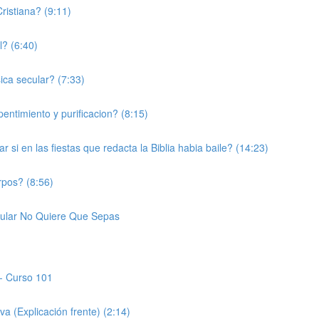
ristiana? (9:11)
l? (6:40)
ca secular? (7:33)
ntimiento y purificacion? (8:15)
si en las fiestas que redacta la Biblia habia baile? (14:23)
pos? (8:56)
cular No Quiere Que Sepas
- Curso 101
a (Explicación frente) (2:14)