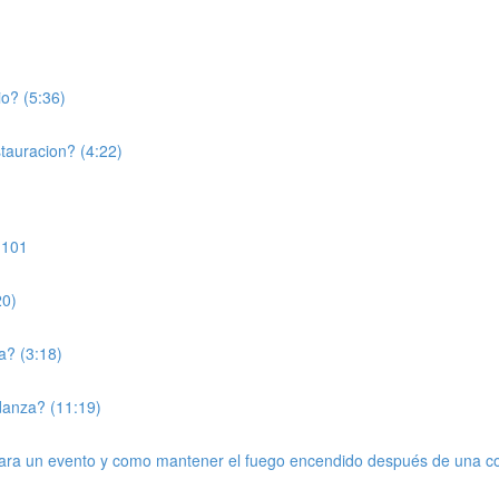
o? (5:36)
tauracion? (4:22)
 101
20)
a? (3:18)
danza? (11:19)
ra un evento y como mantener el fuego encendido después de una co